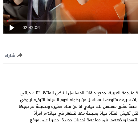
02:42:06
شارك
ك حياتي انا الحلقة 109 المائة والتاسعة مترجمة للعربية، جميع حلقات المسلسل التركي المنتظر “تلك حياتي
O Hayat Benim EP جودة عالية وسيرفرات سريعة متنوعة، المسلسل من بطولة نجوم السينما التركية ايبوكي
دور قصة عشق مسلسل تلك حياتي انا عن فتاة صغيرة وضعيفة تم تبنيها
 لكن تعيش الفتاة حياة بسيطة معه لتظهر في حياتهم امرأة
د حياتهما ويضعهما في مواجهة تحديات جديدة، حصريا على موقع