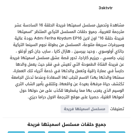
3sktvtr
مشاهدة وتحميل مسلسل اسميتها فريحة الحلقة 16 السادسة عشر
مترجمة للعربية، جميع حلقات المسلسل التركي المنتظر “اسميتها
فريحة حلقة 16” اون لاين Adını Feriha Koydum EP16 جودة عالية
وسيرفرات سريعة متنوعة، المسلسل من بطولة نجوم السينما التركية
جاتاي أولوسوي ، وحيد بيرسين ، هازال كايا ، سارب جان كور أوغلو ،
زينب جامسي ، جيزيم كاراجا، تدور قصة عشق مسلسل اسميتها فريحة
عن فريحة الفتاة الطموحة التي تعيش في فقر حيث يعمل والدها
حارساً في عمارة راقية وتعمل والدتها في خدمة أثرياء تلك العمارة،
سمتها والدتها بهذا الاسم لتجلب لها السعادة وعندما تدخل الجامعة
تكتشف حياة مرفهة بعيدة عن واقعها، وتلتقي بأمير الشاب الثري
الوسيم الذي يعجب بها مما يضطرها للكذب على من حولها حول
أصولها الغنية، حصريا على موقع الترجمة الاول دراما ديزي.
تصنيفات
مسلسل اسميتها فريحة
جميع حلقات مسلسل اسميتها فريحة