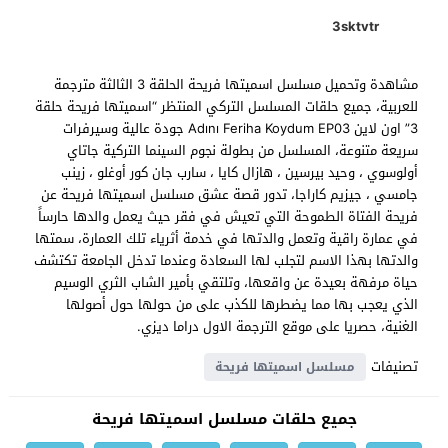
3sktvtr
مشاهدة وتحميل مسلسل اسميتها فريحة الحلقة 3 الثالثة مترجمة
للعربية، جميع حلقات المسلسل التركي المنتظر “اسميتها فريحة حلقة
3” اون لاين Adını Feriha Koydum EP03 جودة عالية وسيرفرات
سريعة متنوعة، المسلسل من بطولة نجوم السينما التركية جاتاي
أولوسوي ، وحيد بيرسين ، هازال كايا ، سارب جان كور أوغلو ، زينب
جامسي ، جيزيم كاراجا، تدور قصة عشق مسلسل اسميتها فريحة عن
فريحة الفتاة الطموحة التي تعيش في فقر حيث يعمل والدها حارساً
في عمارة راقية وتعمل والدتها في خدمة أثرياء تلك العمارة، سمتها
والدتها بهذا الاسم لتجلب لها السعادة وعندما تدخل الجامعة تكتشف
حياة مرفهة بعيدة عن واقعها، وتلتقي بأمير الشاب الثري الوسيم
الذي يعجب بها مما يضطرها للكذب على من حولها حول أصولها
الغنية، حصريا على موقع الترجمة الاول دراما ديزي.
تصنيفات
مسلسل اسميتها فريحة
جميع حلقات مسلسل اسميتها فريحة