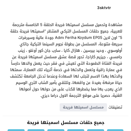
3sktvtr
مشاهدة وتحميل مسلسل اسميتها فريحة الحلقة 5 الخامسة مترجمة
للعربية، جميع حلقات المسلسل التركي المنتظر “اسميتها فريحة حلقة
5” اون لاين Adını Feriha Koydum EP05 جودة عالية وسيرفرات
سريعة متنوعة، المسلسل من بطولة نجوم السينما التركية جاتاي
أولوسوي ، وحيد بيرسين ، هازال كايا ، سارب جان كور أوغلو ، زينب
جامسي ، جيزيم كاراجا، تدور قصة عشق مسلسل اسميتها فريحة عن
فريحة الفتاة الطموحة التي تعيش في فقر حيث يعمل والدها حارساً
في عمارة راقية وتعمل والدتها في خدمة أثرياء تلك العمارة، سمتها
والدتها بهذا الاسم لتجلب لها السعادة وعندما تدخل الجامعة تكتشف
حياة مرفهة بعيدة عن واقعها، وتلتقي بأمير الشاب الثري الوسيم
الذي يعجب بها مما يضطرها للكذب على من حولها حول أصولها
الغنية، حصريا على موقع الترجمة الاول دراما ديزي.
تصنيفات
مسلسل اسميتها فريحة
جميع حلقات مسلسل اسميتها فريحة