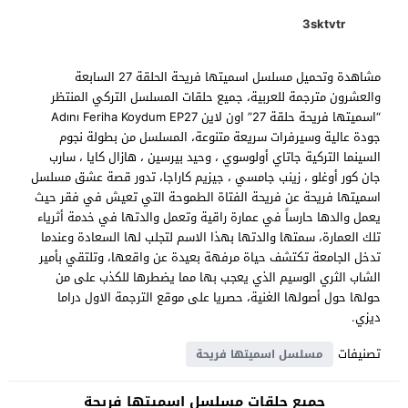
3sktvtr
مشاهدة وتحميل مسلسل اسميتها فريحة الحلقة 27 السابعة
والعشرون مترجمة للعربية، جميع حلقات المسلسل التركي المنتظر
“اسميتها فريحة حلقة 27” اون لاين Adını Feriha Koydum EP27
جودة عالية وسيرفرات سريعة متنوعة، المسلسل من بطولة نجوم
السينما التركية جاتاي أولوسوي ، وحيد بيرسين ، هازال كايا ، سارب
جان كور أوغلو ، زينب جامسي ، جيزيم كاراجا، تدور قصة عشق مسلسل
اسميتها فريحة عن فريحة الفتاة الطموحة التي تعيش في فقر حيث
يعمل والدها حارساً في عمارة راقية وتعمل والدتها في خدمة أثرياء
تلك العمارة، سمتها والدتها بهذا الاسم لتجلب لها السعادة وعندما
تدخل الجامعة تكتشف حياة مرفهة بعيدة عن واقعها، وتلتقي بأمير
الشاب الثري الوسيم الذي يعجب بها مما يضطرها للكذب على من
حولها حول أصولها الغنية، حصريا على موقع الترجمة الاول دراما
ديزي.
تصنيفات
مسلسل اسميتها فريحة
جميع حلقات مسلسل اسميتها فريحة