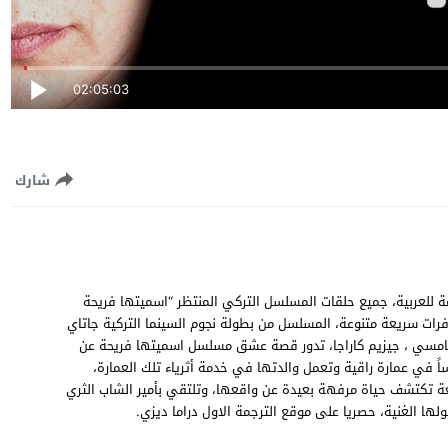
02:05:03
شارك
سميتها فريحة الحلقة 60 الستون مترجمة للعربية، جميع حلقات المسلسل التركي المنتظر “اسميتها فريحة
Adını Feriha Koyd جودة عالية وسيرفرات سريعة متنوعة، المسلسل من بطولة نجوم السينما التركية جاتاي
نب جامسي ، جيزيم كاراجا، تدور قصة عشق مسلسل اسميتها فريحة عن
 في عمارة راقية وتعمل والدتها في خدمة أثرياء تلك العمارة،
عة تكتشف حياة مرفهة بعيدة عن واقعها، وتلتقي بأمير الشاب الثري
ا الغنية، حصريا على موقع الترجمة الاول دراما ديزي.