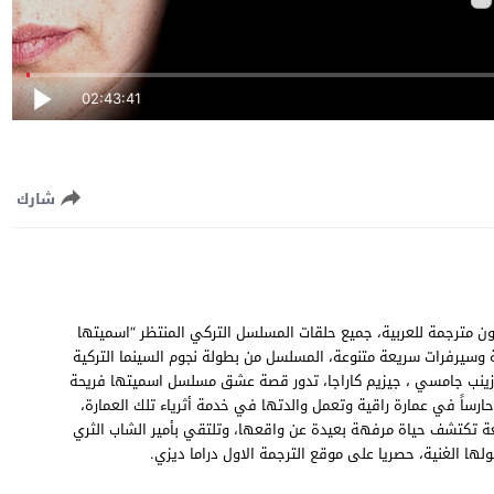
02:43:41
شارك
سميتها فريحة الحلقة 34 الرابعة والثلاثون مترجمة للعربية، جميع حلقات المسلسل التركي المنتظر “اسميتها
ن لاين Adını Feriha Koydum EP34 جودة عالية وسيرفرات سريعة متنوعة، المسلسل من بطولة نجوم السينما التركية
 ، زينب جامسي ، جيزيم كاراجا، تدور قصة عشق مسلسل اسميتها فريحة
ساً في عمارة راقية وتعمل والدتها في خدمة أثرياء تلك العمارة،
عة تكتشف حياة مرفهة بعيدة عن واقعها، وتلتقي بأمير الشاب الثري
ا الغنية، حصريا على موقع الترجمة الاول دراما ديزي.