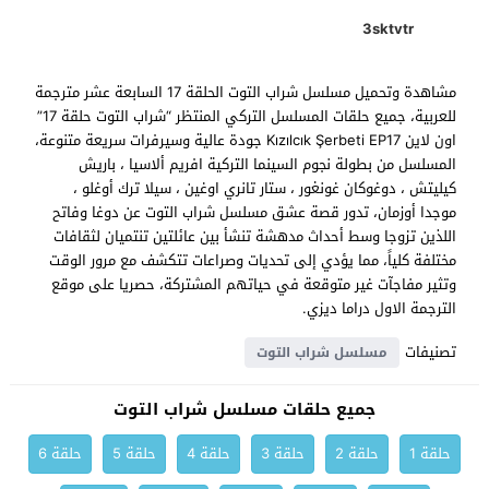
3sktvtr
مشاهدة وتحميل مسلسل شراب التوت الحلقة 17 السابعة عشر مترجمة
للعربية، جميع حلقات المسلسل التركي المنتظر “شراب التوت حلقة 17”
اون لاين Kızılcık Şerbeti EP17 جودة عالية وسيرفرات سريعة متنوعة،
المسلسل من بطولة نجوم السينما التركية افريم ألاسيا ، باريش
كيليتش ، دوغوكان غونغور ، ستار تانري اوغين ، سيلا ترك أوغلو ،
موجدا أوزمان، تدور قصة عشق مسلسل شراب التوت عن دوغا وفاتح
اللذين تزوجا وسط أحداث مدهشة تنشأ بين عائلتين تنتميان لثقافات
مختلفة كلياً، مما يؤدي إلى تحديات وصراعات تتكشف مع مرور الوقت
وتثير مفاجآت غير متوقعة في حياتهم المشتركة، حصريا على موقع
الترجمة الاول دراما ديزي.
تصنيفات
مسلسل شراب التوت
جميع حلقات مسلسل شراب التوت
حلقة 1
حلقة 2
حلقة 3
حلقة 4
حلقة 5
حلقة 6