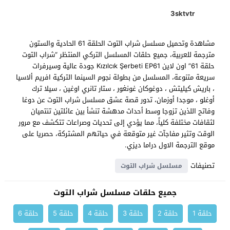
3sktvtr
مشاهدة وتحميل مسلسل شراب التوت الحلقة 61 الحادية والستون
مترجمة للعربية، جميع حلقات المسلسل التركي المنتظر “شراب التوت
حلقة 61” اون لاين Kızılcık Şerbeti EP61 جودة عالية وسيرفرات
سريعة متنوعة، المسلسل من بطولة نجوم السينما التركية افريم ألاسيا
، باريش كيليتش ، دوغوكان غونغور ، ستار تانري اوغين ، سيلا ترك
أوغلو ، موجدا أوزمان، تدور قصة عشق مسلسل شراب التوت عن دوغا
وفاتح اللذين تزوجا وسط أحداث مدهشة تنشأ بين عائلتين تنتميان
لثقافات مختلفة كلياً، مما يؤدي إلى تحديات وصراعات تتكشف مع مرور
الوقت وتثير مفاجآت غير متوقعة في حياتهم المشتركة، حصريا على
موقع الترجمة الاول دراما ديزي.
تصنيفات
مسلسل شراب التوت
جميع حلقات مسلسل شراب التوت
حلقة 1
حلقة 2
حلقة 3
حلقة 4
حلقة 5
حلقة 6