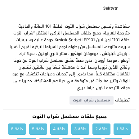
3sktvtr
مشاهدة وتحميل مسلسل شراب التوت الحلقة 101 المائة والحادية
مترجمة للعربية، جميع حلقات المسلسل التركي المنتظر “شراب التوت
حلقة 101” اون لاين Kızılcık Şerbeti EP101 جودة عالية وسيرفرات
سريعة متنوعة، المسلسل من بطولة نجوم السينما التركية افريم ألاسيا
، باريش كيليتش ، دوغوكان غونغور ، ستار تانري اوغين ، سيلا ترك
أوغلو ، موجدا أوزمان، تدور قصة عشق مسلسل شراب التوت عن دوغا
وفاتح اللذين تزوجا وسط أحداث مدهشة تنشأ بين عائلتين تنتميان
لثقافات مختلفة كلياً، مما يؤدي إلى تحديات وصراعات تتكشف مع مرور
الوقت وتثير مفاجآت غير متوقعة في حياتهم المشتركة، حصريا على
موقع الترجمة الاول دراما ديزي.
تصنيفات
مسلسل شراب التوت
جميع حلقات مسلسل شراب التوت
حلقة 1
حلقة 2
حلقة 3
حلقة 4
حلقة 5
حلقة 6