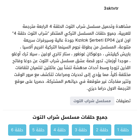
3sktvtr
مشاهدة وتحميل مسلسل شراب التوت الحلقة 4 الرابعة مترجمة
للعربية، جميع حلقات المسلسل التركي المنتظر “شراب التوت حلقة 4”
اون لاين Kızılcık Şerbeti EP04 جودة عالية وسيرفرات سريعة
متنوعة، المسلسل من بطولة نجوم السينما التركية افريم ألاسيا ،
باريش كيليتش ، دوغوكان غونغور ، ستار تانري اوغين ، سيلا ترك أوغلو
، موجدا أوزمان، تدور قصة عشق مسلسل شراب التوت عن دوغا وفاتح
اللذين تزوجا وسط أحداث مدهشة تنشأ بين عائلتين تنتميان لثقافات
مختلفة كلياً، مما يؤدي إلى تحديات وصراعات تتكشف مع مرور الوقت
وتثير مفاجآت غير متوقعة في حياتهم المشتركة، حصريا على موقع
الترجمة الاول دراما ديزي.
تصنيفات
مسلسل شراب التوت
جميع حلقات مسلسل شراب التوت
حلقة 1
حلقة 2
حلقة 3
حلقة 4
حلقة 5
حلقة 6