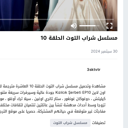
مسلسل شراب التوت الحلقة 10
30 سبتمبر 2024
3sktvtr
اون لاين Kızılcık Şerbeti EP10 جودة عالية و
كيليتش ، دوغوكان غونغور ، ستار تانري اوغين ، سيلا ترك أوغلو ،
تزوجا وسط أحداث مدهشة تنشأ بين عائلتين تنتميان لثقافات مختلفة
مفاجآت غير متوقعة في حياتهم المشتركة، حصريا على موقع الترجمة
تصنيفات
مسلسل شراب التوت