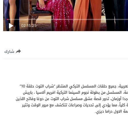
02:15:25
شارك
مشاهدة وتحميل مسلسل شراب التوت الحلقة 10 العاشرة مترجمة للعربية، جميع حلقات المسلسل التركي المنتظر “شراب التوت حلقة 10”
سيرفرات سريعة متنوعة، المسلسل من بطولة نجوم السينما التركية افريم ألاسيا ، باريش
 موجدا أوزمان، تدور قصة عشق مسلسل شراب التوت عن دوغا وفاتح اللذين
 كلياً، مما يؤدي إلى تحديات وصراعات تتكشف مع مرور الوقت وتثير
 الاول دراما ديزي.