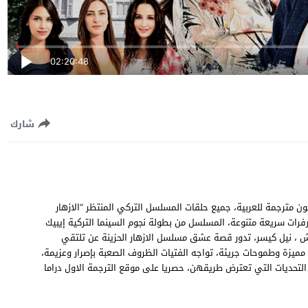
02:20:48
شارك
هار الحزينة الحلقة 45 الخامسة والأربعون مترجمة للعربية، جميع حلقات المسلسل التركي المنتظر “الازهار
 Kırgın Çiçekler EP45 جودة عالية وسيرفرات سريعة متنوعة، المسلسل من بطولة نجوم السينما التركية إيبيك
 أيكاش ، نيل كيسر، تدور قصة عشق مسلسل الازهار الحزينة عن تلتقي
ميزة وطموحات جريئة، تواجه الفتيات الظروف الصعبة بإصرار وعزيمة،
حديات التي تعترض طريقهن، حصريا على موقع الترجمة الاول دراما