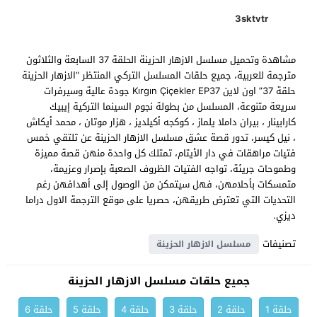
3sktvtr
مشاهدة وتحميل مسلسل الازهار الحزينة الحلقة 37 السابعة والثلاثون
مترجمة للعربية، جميع حلقات المسلسل التركي المنتظر “الازهار الحزينة
حلقة 37” اون لاين Kırgın Çiçekler EP37 جودة عالية وسيرفرات
سريعة متنوعة، المسلسل من بطولة نجوم السينما التركية إيبيك
كارابينار ، بيران داملا يلماز ، كوكجه أكيلديز ، هزار موتان ، محمد أيكاش
، نيل كيسر، تدور قصة عشق مسلسل الازهار الحزينة عن تلتقي خمس
فتيات مراهقات في دار الأيتام، تمتلك كل واحدة منهن قصة مميزة
وطموحات جريئة، تواجه الفتيات الظروف الصعبة بإصرار وعزيمة،
متمسكات بأحلامهن، فهل سيتمكن من الوصول إلى أهدافهن رغم
التحديات التي تعترض طريقهن، حصريا على موقع الترجمة الاول دراما
ديزي.
تصنيفات
مسلسل الازهار الحزينة
جميع حلقات مسلسل الازهار الحزينة
حلقة 1
حلقة 2
حلقة 3
حلقة 4
حلقة 5
حلقة 6