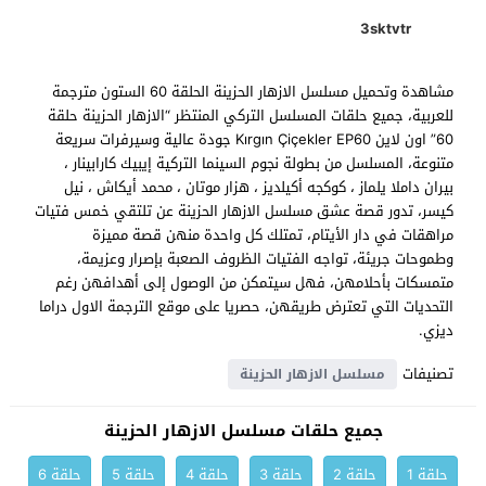
3sktvtr
مشاهدة وتحميل مسلسل الازهار الحزينة الحلقة 60 الستون مترجمة
للعربية، جميع حلقات المسلسل التركي المنتظر “الازهار الحزينة حلقة
60” اون لاين Kırgın Çiçekler EP60 جودة عالية وسيرفرات سريعة
متنوعة، المسلسل من بطولة نجوم السينما التركية إيبيك كارابينار ،
بيران داملا يلماز ، كوكجه أكيلديز ، هزار موتان ، محمد أيكاش ، نيل
كيسر، تدور قصة عشق مسلسل الازهار الحزينة عن تلتقي خمس فتيات
مراهقات في دار الأيتام، تمتلك كل واحدة منهن قصة مميزة
وطموحات جريئة، تواجه الفتيات الظروف الصعبة بإصرار وعزيمة،
متمسكات بأحلامهن، فهل سيتمكن من الوصول إلى أهدافهن رغم
التحديات التي تعترض طريقهن، حصريا على موقع الترجمة الاول دراما
ديزي.
تصنيفات
مسلسل الازهار الحزينة
جميع حلقات مسلسل الازهار الحزينة
حلقة 1
حلقة 2
حلقة 3
حلقة 4
حلقة 5
حلقة 6