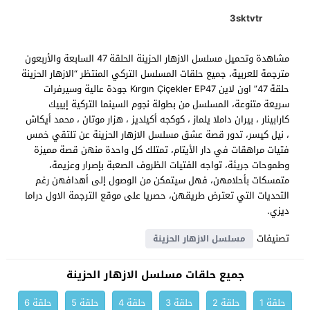
3sktvtr
مشاهدة وتحميل مسلسل الازهار الحزينة الحلقة 47 السابعة والأربعون
مترجمة للعربية، جميع حلقات المسلسل التركي المنتظر “الازهار الحزينة
حلقة 47” اون لاين Kırgın Çiçekler EP47 جودة عالية وسيرفرات
سريعة متنوعة، المسلسل من بطولة نجوم السينما التركية إيبيك
كارابينار ، بيران داملا يلماز ، كوكجه أكيلديز ، هزار موتان ، محمد أيكاش
، نيل كيسر، تدور قصة عشق مسلسل الازهار الحزينة عن تلتقي خمس
فتيات مراهقات في دار الأيتام، تمتلك كل واحدة منهن قصة مميزة
وطموحات جريئة، تواجه الفتيات الظروف الصعبة بإصرار وعزيمة،
متمسكات بأحلامهن، فهل سيتمكن من الوصول إلى أهدافهن رغم
التحديات التي تعترض طريقهن، حصريا على موقع الترجمة الاول دراما
ديزي.
تصنيفات
مسلسل الازهار الحزينة
جميع حلقات مسلسل الازهار الحزينة
حلقة 1
حلقة 2
حلقة 3
حلقة 4
حلقة 5
حلقة 6