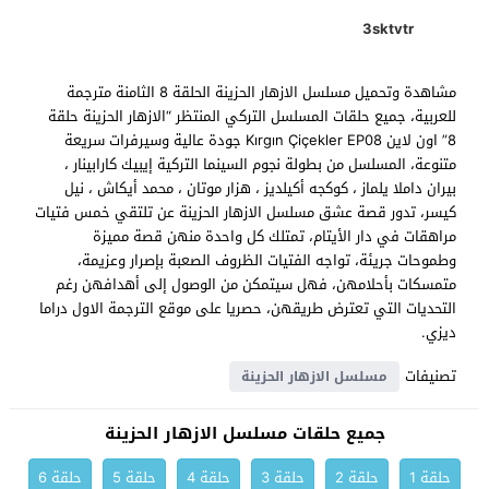
3sktvtr
مشاهدة وتحميل مسلسل الازهار الحزينة الحلقة 8 الثامنة مترجمة
للعربية، جميع حلقات المسلسل التركي المنتظر “الازهار الحزينة حلقة
8” اون لاين Kırgın Çiçekler EP08 جودة عالية وسيرفرات سريعة
متنوعة، المسلسل من بطولة نجوم السينما التركية إيبيك كارابينار ،
بيران داملا يلماز ، كوكجه أكيلديز ، هزار موتان ، محمد أيكاش ، نيل
كيسر، تدور قصة عشق مسلسل الازهار الحزينة عن تلتقي خمس فتيات
مراهقات في دار الأيتام، تمتلك كل واحدة منهن قصة مميزة
وطموحات جريئة، تواجه الفتيات الظروف الصعبة بإصرار وعزيمة،
متمسكات بأحلامهن، فهل سيتمكن من الوصول إلى أهدافهن رغم
التحديات التي تعترض طريقهن، حصريا على موقع الترجمة الاول دراما
ديزي.
تصنيفات
مسلسل الازهار الحزينة
جميع حلقات مسلسل الازهار الحزينة
حلقة 1
حلقة 2
حلقة 3
حلقة 4
حلقة 5
حلقة 6