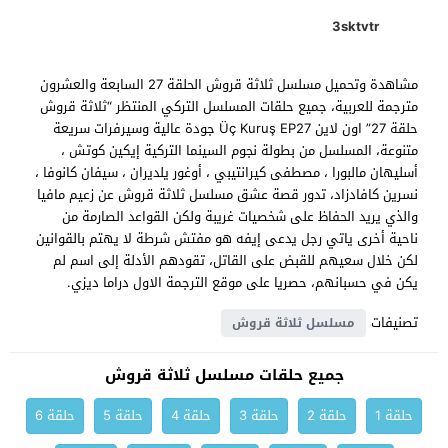
3sktvtr
مشاهدة وتحميل مسلسل ثلاثة قروش الحلقة 27 السابعة والعشرون
مترجمة للعربية، جميع حلقات المسلسل التركي المنتظر “ثلاثة قروش
حلقة 27” اون لاين Üç Kuruş EP27 جودة عالية وسيرفرات سريعة
متنوعة، المسلسل من بطولة نجوم السينما التركية إيكين كوتش ،
أسليهان مالبورا ، مصطفى كيرانتيبي ، أوغور يلديران ، سيفان كانوفا ،
نسرين كافادزاد، تدور قصة عشق مسلسل ثلاثة قروش عن زعيم مافيا
والذي يريد الحفاظ على شخصيات غريبة ولكن القواعد الصارمة من
ناحية أخرى ياتي رجل يدعى إيفه هو مفتش شرطة لا يهتم بالقوانين
لكن خلال سعيهم للقبض على القاتل، تقودهم الأدلة إلى اسم لم
يكن في حسبانهم، حصريا على موقع الترجمة الاول دراما ديزي.
تصنيفات
مسلسل ثلاثة قروش
جميع حلقات مسلسل ثلاثة قروش
حلقة 1
حلقة 2
حلقة 3
حلقة 4
حلقة 5
حلقة 6