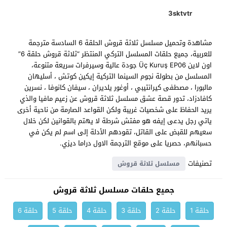
3sktvtr
مشاهدة وتحميل مسلسل ثلاثة قروش الحلقة 6 السادسة مترجمة
للعربية، جميع حلقات المسلسل التركي المنتظر “ثلاثة قروش حلقة 6”
اون لاين Üç Kuruş EP06 جودة عالية وسيرفرات سريعة متنوعة،
المسلسل من بطولة نجوم السينما التركية إيكين كوتش ، أسليهان
مالبورا ، مصطفى كيرانتيبي ، أوغور يلديران ، سيفان كانوفا ، نسرين
كافادزاد، تدور قصة عشق مسلسل ثلاثة قروش عن زعيم مافيا والذي
يريد الحفاظ على شخصيات غريبة ولكن القواعد الصارمة من ناحية أخرى
ياتي رجل يدعى إيفه هو مفتش شرطة لا يهتم بالقوانين لكن خلال
سعيهم للقبض على القاتل، تقودهم الأدلة إلى اسم لم يكن في
حسبانهم، حصريا على موقع الترجمة الاول دراما ديزي.
تصنيفات
مسلسل ثلاثة قروش
جميع حلقات مسلسل ثلاثة قروش
حلقة 1
حلقة 2
حلقة 3
حلقة 4
حلقة 5
حلقة 6