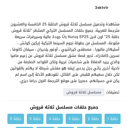
3sktvtr
مشاهدة وتحميل مسلسل ثلاثة قروش الحلقة 25 الخامسة والعشرون
مترجمة للعربية، جميع حلقات المسلسل التركي المنتظر “ثلاثة قروش
حلقة 25” اون لاين Üç Kuruş EP25 جودة عالية وسيرفرات سريعة
متنوعة، المسلسل من بطولة نجوم السينما التركية إيكين كوتش ،
أسليهان مالبورا ، مصطفى كيرانتيبي ، أوغور يلديران ، سيفان كانوفا ،
نسرين كافادزاد، تدور قصة عشق مسلسل ثلاثة قروش عن زعيم مافيا
والذي يريد الحفاظ على شخصيات غريبة ولكن القواعد الصارمة من
ناحية أخرى ياتي رجل يدعى إيفه هو مفتش شرطة لا يهتم بالقوانين
لكن خلال سعيهم للقبض على القاتل، تقودهم الأدلة إلى اسم لم
يكن في حسبانهم، حصريا على موقع الترجمة الاول دراما ديزي.
تصنيفات
مسلسل ثلاثة قروش
جميع حلقات مسلسل ثلاثة قروش
حلقة 1
حلقة 2
حلقة 3
حلقة 4
حلقة 5
حلقة 6