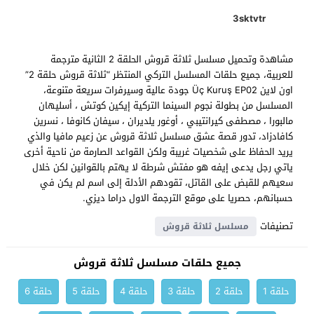
3sktvtr
مشاهدة وتحميل مسلسل ثلاثة قروش الحلقة 2 الثانية مترجمة
للعربية، جميع حلقات المسلسل التركي المنتظر “ثلاثة قروش حلقة 2”
اون لاين Üç Kuruş EP02 جودة عالية وسيرفرات سريعة متنوعة،
المسلسل من بطولة نجوم السينما التركية إيكين كوتش ، أسليهان
مالبورا ، مصطفى كيرانتيبي ، أوغور يلديران ، سيفان كانوفا ، نسرين
كافادزاد، تدور قصة عشق مسلسل ثلاثة قروش عن زعيم مافيا والذي
يريد الحفاظ على شخصيات غريبة ولكن القواعد الصارمة من ناحية أخرى
ياتي رجل يدعى إيفه هو مفتش شرطة لا يهتم بالقوانين لكن خلال
سعيهم للقبض على القاتل، تقودهم الأدلة إلى اسم لم يكن في
حسبانهم، حصريا على موقع الترجمة الاول دراما ديزي.
تصنيفات
مسلسل ثلاثة قروش
جميع حلقات مسلسل ثلاثة قروش
حلقة 1
حلقة 2
حلقة 3
حلقة 4
حلقة 5
حلقة 6