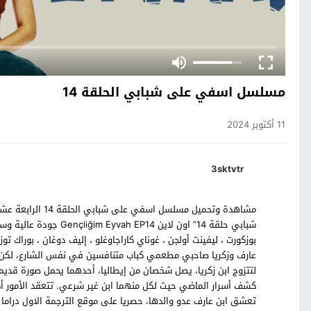
مسلسل اسفي على شبابي الحلقة 14
11 أكتوبر 2024
3sktvtr
مشاهدة وتحميل مسل
شبابي حلقة 14” اون لاين
بوزكورت ، ليفينت أولجن ، غوناي كاراجاوغلو ، إليف دوغان ، بورا
عارف وزكريا صاحبي مطعمي كباب متنافسين في نفس الشارع، لكن ال
لتتزوج ابن زكريا، يصل شخصان من إيطاليا، أحدهما يحمل صورة قديم
كشف أسرار الماضي حيث لكل منهما ابن غير شرعي. تتعقد الأمور أكثر 
تعشق ابن عارف عدو والدها، حصريا على موقع الترجمة الاول دراما 