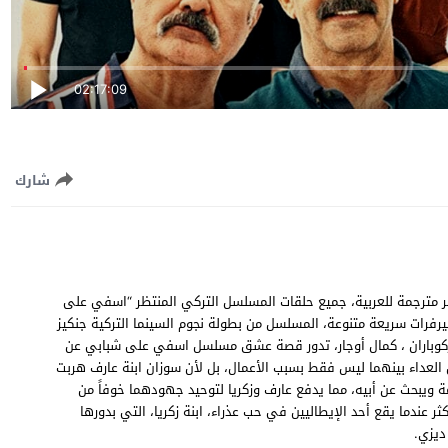
02:17:09
شارك
سل اسفي على شبابي الحلقة 14 الرابعة عشر مترجمة للعربية، جميع حلقات المسلسل التركي المنتظر “اسفي على
 Gençliğim Eyvah EP14 جودة عالية وسيرفرات سريعة متنوعة، المسلسل من بطولة نجوم السينما التركية جنكيز
ك توزكوباران ، كمال أوجار، تدور قصة عشق مسلسل اسفي على شبابي عن
عداء بينهما ليس فقط بسبب الأعمال، بل لأن سوزان ابنة عارف هربت
ة ويبحث عن أبيه، مما يدفع عارف وزكريا لتوحيد جهودهما خوفاً من
عندما يقع أحد الإيطاليين في حب عذراء، ابنة زكريا، التي بدورها
ديزي.