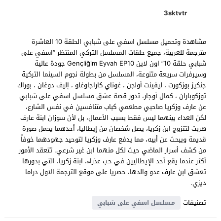
3sktvtr
مشاهدة وتحميل مسلسل اسفي على شبابي الحلقة 10 العاشرة
مترجمة للعربية، جميع حلقات المسلسل التركي المنتظر “اسفي على
شبابي حلقة 10” اون لاين Gençliğim Eyvah EP10 جودة عالية
وسيرفرات سريعة متنوعة، المسلسل من بطولة نجوم السينما التركية
جنكيز بوزكورت ، ليفينت أولجن ، غوناي كاراجاوغلو ، إليف دوغان ، بوراك
توزكوباران ، كمال أوجار، تدور قصة عشق مسلسل اسفي على شبابي
عن عارف وزكريا صاحبي مطعمي كباب متنافسين في نفس الشارع،
لكن العداء بينهما ليس فقط بسبب الأعمال، بل لأن سوزان ابنة عارف
هربت لتتزوج ابن زكريا، يصل شخصان من إيطاليا، أحدهما يحمل صورة
قديمة ويبحث عن أبيه، مما يدفع عارف وزكريا لتوحيد جهودهما خوفاً
من كشف أسرار الماضي حيث لكل منهما ابن غير شرعي. تتعقد الأمور
أكثر عندما يقع أحد الإيطاليين في حب عذراء، ابنة زكريا، التي بدورها
تعشق ابن عارف عدو والدها، حصريا على موقع الترجمة الاول دراما
ديزي.
تصنيفات
مسلسل اسفي على شبابي