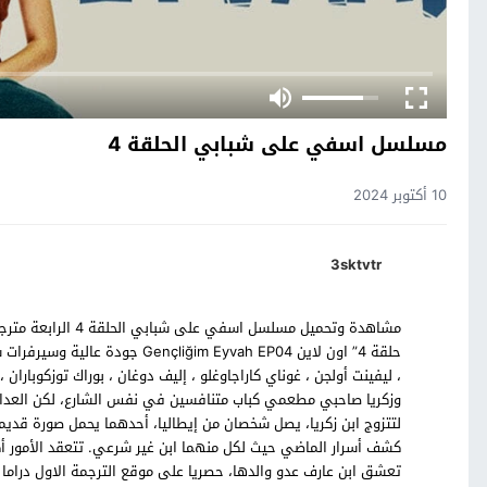
مسلسل اسفي على شبابي الحلقة 4
10 أكتوبر 2024
3sktvtr
مشاهدة وتحميل مسلس
حلقة 4” اون لاين ğim Eyvah EP04
، ليفينت أولجن ، غوناي كاراجاوغلو ، إليف دوغان ، بوراك توزكوب
وزكريا صاحبي مطعمي كباب متنافسين في نفس الشارع، لكن العداء 
لتتزوج ابن زكريا، يصل شخصان من إيطاليا، أحدهما يحمل صورة قديم
كشف أسرار الماضي حيث لكل منهما ابن غير شرعي. تتعقد الأمور أكثر 
تعشق ابن عارف عدو والدها، حصريا على موقع الترجمة الاول دراما 