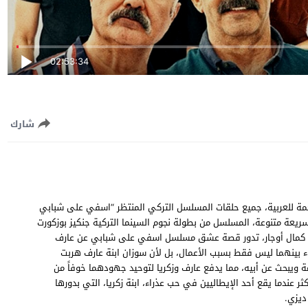
02:53:34
شارك
ل اسفي على شبابي الحلقة 4 الرابعة مترجمة للعربية، جميع حلقات المسلسل التركي المنتظر “اسفي على شبابي
Gençli جودة عالية وسيرفرات سريعة متنوعة، المسلسل من بطولة نجوم السينما التركية جنكيز بوزكورت
اران ، كمال أوجار، تدور قصة عشق مسلسل اسفي على شبابي عن عارف
بينهما ليس فقط بسبب الأعمال، بل لأن سوزان ابنة عارف هربت
ة ويبحث عن أبيه، مما يدفع عارف وزكريا لتوحيد جهودهما خوفاً من
عندما يقع أحد الإيطاليين في حب عذراء، ابنة زكريا، التي بدورها
ديزي.