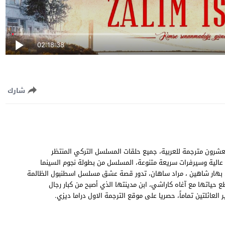
02:18:38
شارك
 اسطنبول الظالمة الحلقة 29 التاسعة والعشرون مترجمة للعربية، جميع حلقات المسلسل التركي المنتظر
لظالمة حلقة 29” اون لاين Zalim İstanbul EP29 جودة عالية وسيرفرات سريعة متنوعة، المسلسل من بطولة نجوم السينما
ين ، بهار شاهين ، مراد ساهان، تدور قصة عشق مسلسل اسطنبول الظالمة
ع حياتها مع آغاه كاراشي، ابن مدينتها الذي أصبح من كبار رجال
لعائلتين تماماً، حصريا على موقع الترجمة الاول دراما ديزي.