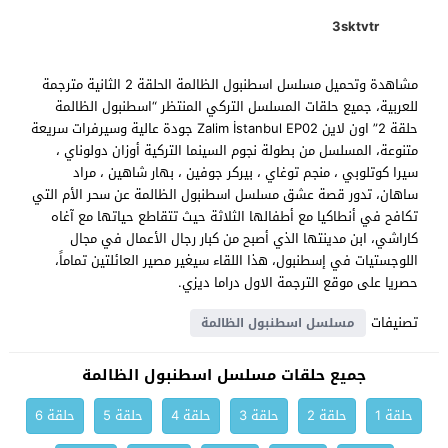
3sktvtr
مشاهدة وتحميل مسلسل اسطنبول الظالمة الحلقة 2 الثانية مترجمة
للعربية، جميع حلقات المسلسل التركي المنتظر “اسطنبول الظالمة
حلقة 2” اون لاين Zalim İstanbul EP02 جودة عالية وسيرفرات سريعة
متنوعة، المسلسل من بطولة نجوم السينما التركية أوزان دولوناي ،
سيرا كوتلوبي ، منجم توغاي ، بيركر جوفين ، بهار شاهين ، مراد
ساهان، تدور قصة عشق مسلسل اسطنبول الظالمة عن سحر الأم التي
تكافح في أنطاكيا مع أطفالها الثلاثة حيث تتقاطع حياتها مع آغاه
كاراشي، ابن مدينتها الذي أصبح من كبار رجال الأعمال في مجال
اللوجستيات في إسطنبول، هذا اللقاء سيغير مصير العائلتين تماماً،
حصريا على موقع الترجمة الاول دراما ديزي.
تصنيفات
مسلسل اسطنبول الظالمة
جميع حلقات مسلسل اسطنبول الظالمة
حلقة 1
حلقة 2
حلقة 3
حلقة 4
حلقة 5
حلقة 6