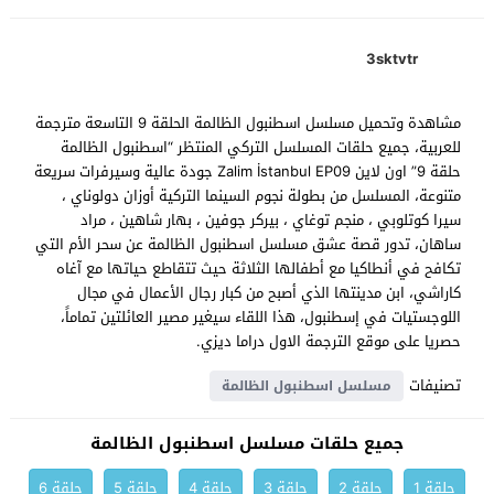
3sktvtr
مشاهدة وتحميل مسلسل اسطنبول الظالمة الحلقة 9 التاسعة مترجمة
للعربية، جميع حلقات المسلسل التركي المنتظر “اسطنبول الظالمة
حلقة 9” اون لاين Zalim İstanbul EP09 جودة عالية وسيرفرات سريعة
متنوعة، المسلسل من بطولة نجوم السينما التركية أوزان دولوناي ،
سيرا كوتلوبي ، منجم توغاي ، بيركر جوفين ، بهار شاهين ، مراد
ساهان، تدور قصة عشق مسلسل اسطنبول الظالمة عن سحر الأم التي
تكافح في أنطاكيا مع أطفالها الثلاثة حيث تتقاطع حياتها مع آغاه
كاراشي، ابن مدينتها الذي أصبح من كبار رجال الأعمال في مجال
اللوجستيات في إسطنبول، هذا اللقاء سيغير مصير العائلتين تماماً،
حصريا على موقع الترجمة الاول دراما ديزي.
تصنيفات
مسلسل اسطنبول الظالمة
جميع حلقات مسلسل اسطنبول الظالمة
حلقة 1
حلقة 2
حلقة 3
حلقة 4
حلقة 5
حلقة 6