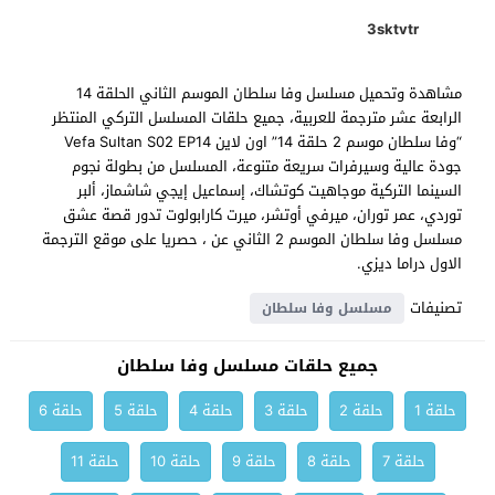
3sktvtr
مشاهدة وتحميل مسلسل وفا سلطان الموسم الثاني الحلقة 14
الرابعة عشر مترجمة للعربية، جميع حلقات المسلسل التركي المنتظر
“وفا سلطان موسم 2 حلقة 14” اون لاين Vefa Sultan S02 EP14
جودة عالية وسيرفرات سريعة متنوعة، المسلسل من بطولة نجوم
السينما التركية موجاهيت كوتشاك، إسماعيل إيجي شاشماز، ألبر
توردي، عمر توران، ميرفي أوتشر، ميرت كارابولوت تدور قصة عشق
مسلسل وفا سلطان الموسم 2 الثاني عن ، حصريا على موقع الترجمة
الاول دراما ديزي.
تصنيفات
مسلسل وفا سلطان
جميع حلقات مسلسل وفا سلطان
حلقة 1
حلقة 2
حلقة 3
حلقة 4
حلقة 5
حلقة 6
حلقة 7
حلقة 8
حلقة 9
حلقة 10
حلقة 11