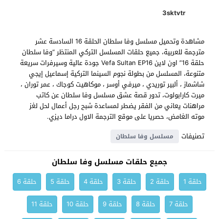
3sktvtr
مشاهدة وتحميل مسلسل وفا سلطان الحلقة 16 السادسة عشر
مترجمة للعربية، جميع حلقات المسلسل التركي المنتظر “وفا سلطان
حلقة 16” اون لاين Vefa Sultan EP16 جودة عالية وسيرفرات سريعة
متنوعة، المسلسل من بطولة نجوم السينما التركية إسماعيل إيجي
شاشماز ، ألبير توريدي ، ميرفي أوسر ، موكاهيت كوجاك ، عمر توران ،
ميرت كارابولوت، تدور قصة عشق مسلسل وفا سلطان عن كاتب
مراهنات يعاني من الفقر يضطر لمساعدة شبح رجل أعمال لحل لغز
موته الغامض، حصريا على موقع الترجمة الاول دراما ديزي.
تصنيفات
مسلسل وفا سلطان
جميع حلقات مسلسل وفا سلطان
حلقة 1
حلقة 2
حلقة 3
حلقة 4
حلقة 5
حلقة 6
حلقة 7
حلقة 8
حلقة 9
حلقة 10
حلقة 11