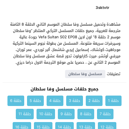
3sktvtr
مشاهدة وتحميل مسلسل وفا سلطان الموسم الثاني الحلقة 8 الثامنة
مترجمة للعربية، جميع حلقات المسلسل التركي المنتظر “وفا سلطان
موسم 2 حلقة 8” اون لاين Vefa Sultan S02 EP08 جودة عالية
وسيرفرات سريعة متنوعة، المسلسل من بطولة نجوم السينما التركية
موجاهيت كوتشاك، إسماعيل إيجي شاشماز، ألبر توردي، عمر توران،
ميرفي أوتشر، ميرت كارابولوت تدور قصة عشق مسلسل وفا سلطان
الموسم 2 الثاني عن ، حصريا على موقع الترجمة الاول دراما ديزي.
تصنيفات
مسلسل وفا سلطان
جميع حلقات مسلسل وفا سلطان
حلقة 1
حلقة 2
حلقة 3
حلقة 4
حلقة 5
حلقة 6
حلقة 7
حلقة 8
حلقة 9
حلقة 10
حلقة 11
حلقة 12
حلقة 13
حلقة 14
حلقة 15
حلقة 16