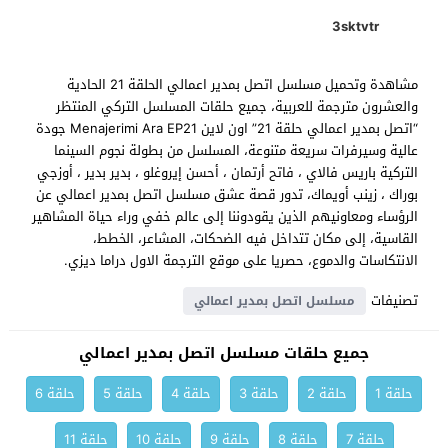
3sktvtr
مشاهدة وتحميل مسلسل اتصل بمدير اعمالي الحلقة 21 الحادية
والعشرون مترجمة للعربية، جميع حلقات المسلسل التركي المنتظر
“اتصل بمدير اعمالي حلقة 21” اون لاين Menajerimi Ara EP21 جودة
عالية وسيرفرات سريعة متنوعة، المسلسل من بطولة نجوم السينما
التركية باريس فالاي ، فاتح أرتمان ، أحسن إيروغلو ، بدير بدير ، أوزجي
بوراك ، زينب أويماك، تدور قصة عشق مسلسل اتصل بمدير اعمالي عن
الرؤساء ومعاونيهم الذين يقودوننا إلى عالم خفي وراء حياة المشاهير
القاسية، إلى مكان تتداخل فيه الضحكات، المشاعر، الخطط،
الانتكاسات والدموع، حصريا على موقع الترجمة الاول دراما ديزي.
تصنيفات
مسلسل اتصل بمدير اعمالي
جميع حلقات مسلسل اتصل بمدير اعمالي
حلقة 1
حلقة 2
حلقة 3
حلقة 4
حلقة 5
حلقة 6
حلقة 7
حلقة 8
حلقة 9
حلقة 10
حلقة 11