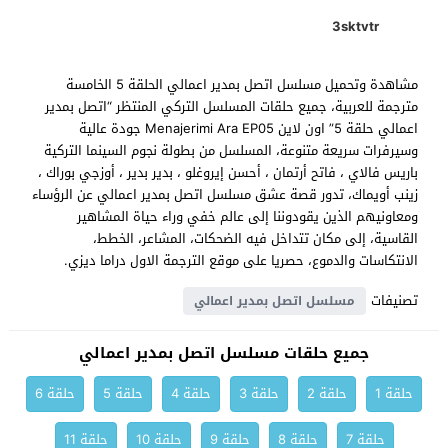
3sktvtr
مشاهدة وتحميل مسلسل اتصل بمدير اعمالي الحلقة 5 الخامسة
مترجمة للعربية، جميع حلقات المسلسل التركي المنتظر “اتصل بمدير
اعمالي حلقة 5” اون لاين Menajerimi Ara EP05 جودة عالية
وسيرفرات سريعة متنوعة، المسلسل من بطولة نجوم السينما التركية
باريس فالاي ، فاتح أرتمان ، أحسن إيروغلو ، بدير بدير ، أوزجي بوراك ،
زينب أويماك، تدور قصة عشق مسلسل اتصل بمدير اعمالي عن الرؤساء
ومعاونيهم الذين يقودوننا إلى عالم خفي وراء حياة المشاهير
القاسية، إلى مكان تتداخل فيه الضحكات، المشاعر، الخطط،
الانتكاسات والدموع، حصريا على موقع الترجمة الاول دراما ديزي.
تصنيفات
مسلسل اتصل بمدير اعمالي
جميع حلقات مسلسل اتصل بمدير اعمالي
حلقة 1
حلقة 2
حلقة 3
حلقة 4
حلقة 5
حلقة 6
حلقة 7
حلقة 8
حلقة 9
حلقة 10
حلقة 11