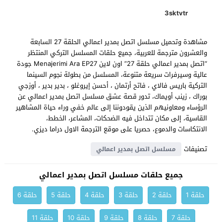
3sktvtr
مشاهدة وتحميل مسلسل اتصل بمدير اعمالي الحلقة 27 السابعة
والعشرون مترجمة للعربية، جميع حلقات المسلسل التركي المنتظر
“اتصل بمدير اعمالي حلقة 27” اون لاين Menajerimi Ara EP27 جودة
عالية وسيرفرات سريعة متنوعة، المسلسل من بطولة نجوم السينما
التركية باريس فالاي ، فاتح أرتمان ، أحسن إيروغلو ، بدير بدير ، أوزجي
بوراك ، زينب أويماك، تدور قصة عشق مسلسل اتصل بمدير اعمالي عن
الرؤساء ومعاونيهم الذين يقودوننا إلى عالم خفي وراء حياة المشاهير
القاسية، إلى مكان تتداخل فيه الضحكات، المشاعر، الخطط،
الانتكاسات والدموع، حصريا على موقع الترجمة الاول دراما ديزي.
تصنيفات
مسلسل اتصل بمدير اعمالي
جميع حلقات مسلسل اتصل بمدير اعمالي
حلقة 1
حلقة 2
حلقة 3
حلقة 4
حلقة 5
حلقة 6
حلقة 7
حلقة 8
حلقة 9
حلقة 10
حلقة 11