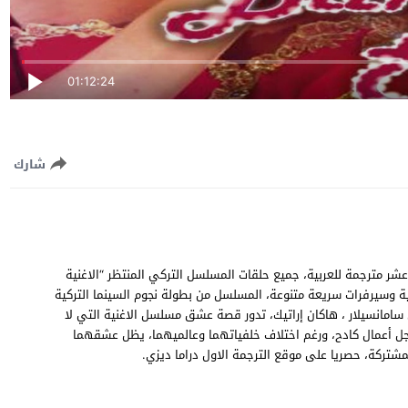
01:12:24
شارك
مسلسل الاغنية التي لا تنتهي الحلقة 11 الحادية عشر مترجمة للعربية، جميع حلقات المسلسل التركي المنتظر “الاغنية
قة 11” اون لاين Bitmeyen Şarkı EP11 جودة عالية وسيرفرات سريعة متنوعة، المسلسل من بطولة نجوم السينما التركية
س سامانسيلار ، هاكان إراتيك، تدور قصة عشق مسلسل الاغنية التي لا
جل أعمال كادح، ورغم اختلاف خلفياتهما وعالميهما، يظل عشقهما
شتركة، حصريا على موقع الترجمة الاول دراما ديزي.