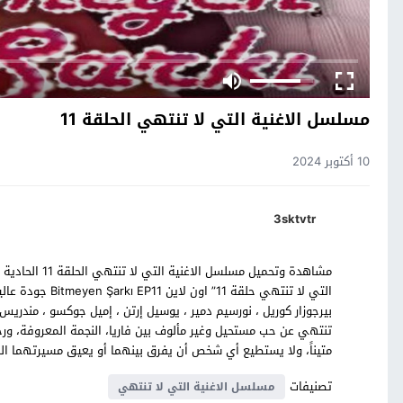
مسلسل الاغنية التي لا تنتهي الحلقة 11
10 أكتوبر 2024
3sktvtr
مشاهدة وتحميل 
التي لا تنتهي حل
بيرجوزار كوريل ، نورسيم دمير ، يوسيل إرتن ، إميل جوكسو ، مندري
تنتهي عن حب مستحيل وغير مألوف بين فاريا، النجمة المعروفة، ور
متيناً، ولا يستطيع أي شخص أن يفرق بينهما أو يعيق مسيرتهما الم
تصنيفات
مسلسل الاغنية التي لا تنتهي