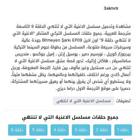
3sktvtr
مشاهدة وتحميل مسلسل الاغنية التي لا تنتهي الحلقة 9 التاسعة
مترجمة للعربية، جميع حلقات المسلسل التركي المنتظر “الاغنية التي
لا تنتهي حلقة 9” اون لاين Bitmeyen Şarkı EP09 جودة عالية
وسيرفرات سريعة متنوعة، المسلسل من بطولة نجوم السينما التركية
بيرجوزار كوريل ، نورسيم دمير ، يوسيل إرتن ، إميل جوكسو ، مندريس
سامانسيلار ، هاكان إراتيك، تدور قصة عشق مسلسل الاغنية التي لا
تنتهي عن حب مستحيل وغير مألوف بين فاريا، النجمة المعروفة، ورجل
أعمال كادح، ورغم اختلاف خلفياتهما وعالميهما، يظل عشقهما متيناً،
ولا يستطيع أي شخص أن يفرق بينهما أو يعيق مسيرتهما المشتركة،
حصريا على موقع الترجمة الاول دراما ديزي.
تصنيفات
مسلسل الاغنية التي لا تنتهي
جميع حلقات مسلسل الاغنية التي لا تنتهي
حلقة 1
حلقة 2
حلقة 3
حلقة 4
حلقة 5
حلقة 6