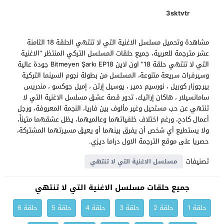
3sktvtr
مشاهدة وتحميل مسلسل الاغنية التي لا تنتهي الحلقة 18 الثامنة
عشر مترجمة للعربية، جميع حلقات المسلسل التركي المنتظر “الاغنية
التي لا تنتهي حلقة 18” اون لاين Bitmeyen Şarkı EP18 جودة عالية
وسيرفرات سريعة متنوعة، المسلسل من بطولة نجوم السينما التركية
بيرجوزار كوريل ، نورسيم دمير ، يوسيل إرتن ، إميل جوكسو ، مندريس
سامانسيلار ، هاكان إراتيك، تدور قصة عشق مسلسل الاغنية التي لا
تنتهي عن حب مستحيل وغير مألوف بين فاريا، النجمة المعروفة، ورجل
أعمال كادح، ورغم اختلاف خلفياتهما وعالميهما، يظل عشقهما متيناً،
ولا يستطيع أي شخص أن يفرق بينهما أو يعيق مسيرتهما المشتركة،
حصريا على موقع الترجمة الاول دراما ديزي.
تصنيفات
مسلسل الاغنية التي لا تنتهي
جميع حلقات مسلسل الاغنية التي لا تنتهي
حلقة 1
حلقة 2
حلقة 3
حلقة 4
حلقة 5
حلقة 6