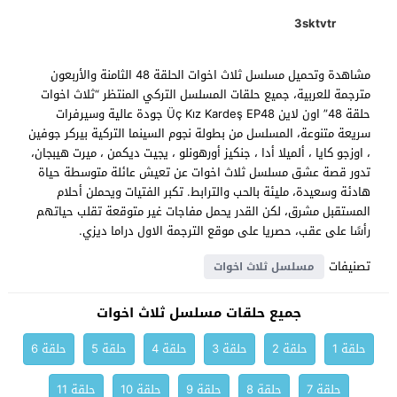
3sktvtr
مشاهدة وتحميل مسلسل ثلاث اخوات الحلقة 48 الثامنة والأربعون
مترجمة للعربية، جميع حلقات المسلسل التركي المنتظر “ثلاث اخوات
حلقة 48” اون لاين Üç Kız Kardeş EP48 جودة عالية وسيرفرات
سريعة متنوعة، المسلسل من بطولة نجوم السينما التركية بيركر جوفين
، اوزجو كايا ، ألميلا أدا ، جنكيز أورهونلو ، يجيت ديكمن ، ميرت هيبجان،
تدور قصة عشق مسلسل ثلاث اخوات عن تعيش عائلة متوسطة حياة
هادئة وسعيدة، مليئة بالحب والترابط. تكبر الفتيات ويحملن أحلام
المستقبل مشرق، لكن القدر يحمل مفاجات غير متوقعة تقلب حياتهم
رأسًا على عقب، حصريا على موقع الترجمة الاول دراما ديزي.
تصنيفات
مسلسل ثلاث اخوات
جميع حلقات مسلسل ثلاث اخوات
حلقة 1
حلقة 2
حلقة 3
حلقة 4
حلقة 5
حلقة 6
حلقة 7
حلقة 8
حلقة 9
حلقة 10
حلقة 11