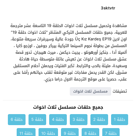
3sktvtr
مشاهدة وتحميل مسلسل ثلاث اخوات الحلقة 19 التاسعة عشر مترجمة
للعربية، جميع حلقات المسلسل التركي المنتظر “ثلاث اخوات حلقة 19”
اون لاين Üç Kız Kardeş EP19 جودة عالية وسيرفرات سريعة متنوعة،
المسلسل من بطولة نجوم السينما التركية بيركر جوفين ، اوزجو كايا ،
ألميلا أدا ، جنكيز أورهونلو ، يجيت ديكمن ، ميرت هيبجان، تدور قصة
عشق مسلسل ثلاث اخوات عن تعيش عائلة متوسطة حياة هادئة
وسعيدة، مليئة بالحب والترابط. تكبر الفتيات ويحملن أحلام المستقبل
مشرق، لكن القدر يحمل مفاجات غير متوقعة تقلب حياتهم رأسًا على
عقب، حصريا على موقع الترجمة الاول دراما ديزي.
تصنيفات
مسلسل ثلاث اخوات
جميع حلقات مسلسل ثلاث اخوات
حلقة 1
حلقة 2
حلقة 3
حلقة 4
حلقة 5
حلقة 6
حلقة 7
حلقة 8
حلقة 9
حلقة 10
حلقة 11