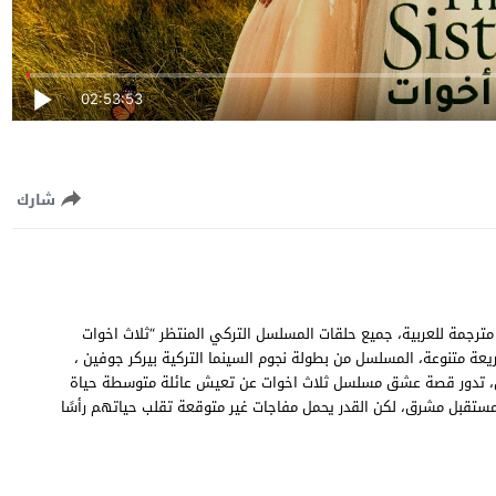
02:53:53
شارك
وات الحلقة 47 السابعة والأربعون مترجمة للعربية، جميع حلقات المسلسل التركي المنتظر “ثلاث اخوات
Üç جودة عالية وسيرفرات سريعة متنوعة، المسلسل من بطولة نجوم السينما التركية بيركر جوفين ،
هيبجان، تدور قصة عشق مسلسل ثلاث اخوات عن تعيش عائلة متوسطة حياة
المستقبل مشرق، لكن القدر يحمل مفاجات غير متوقعة تقلب حياتهم رأسًا