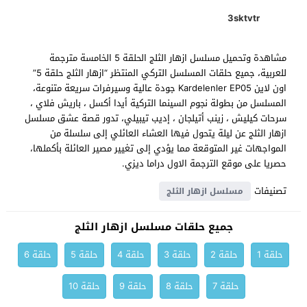
3sktvtr
مشاهدة وتحميل مسلسل ازهار الثلج الحلقة 5 الخامسة مترجمة
للعربية، جميع حلقات المسلسل التركي المنتظر “ازهار الثلج حلقة 5”
اون لاين Kardelenler EP05 جودة عالية وسيرفرات سريعة متنوعة،
المسلسل من بطولة نجوم السينما التركية أيدا أكسل ، باريش فلاي ،
سرحات كيليش ، زينب أتيلجان ، إديب تيبيلي، تدور قصة عشق مسلسل
ازهار الثلج عن ليلة يتحول فيها العشاء العائلي إلى سلسلة من
المواجهات غير المتوقعة مما يؤدي إلى تغيير مصير العائلة بأكملها،
حصريا على موقع الترجمة الاول دراما ديزي.
تصنيفات
مسلسل ازهار الثلج
جميع حلقات مسلسل ازهار الثلج
حلقة 1
حلقة 2
حلقة 3
حلقة 4
حلقة 5
حلقة 6
حلقة 7
حلقة 8
حلقة 9
حلقة 10