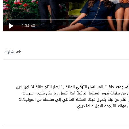
2:34:40
شارك
مشاهدة وتحميل مسلسل ازهار الثلج الحلقة 4 الرابعة مترجمة للعربية، جميع حلقات المسلسل التركي المنتظر “ازهار الثلج حلقة 4” اون لاين
 المسلسل من بطولة نجوم السينما التركية أيدا أكسل ، باريش فلاي ، سرحات
الثلج عن ليلة يتحول فيها العشاء العائلي إلى سلسلة من المواجهات
 موقع الترجمة الاول دراما ديزي.