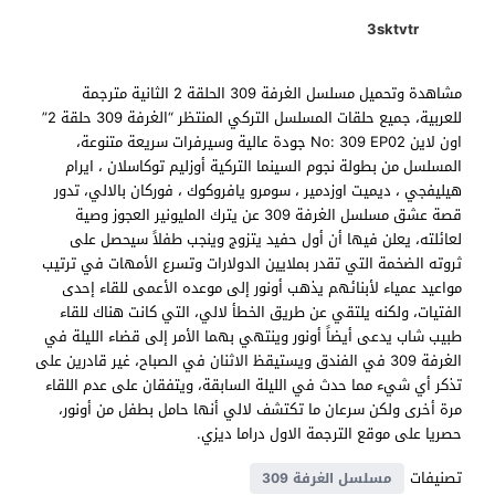
3sktvtr
مشاهدة وتحميل مسلسل الغرفة 309 الحلقة 2 الثانية مترجمة
للعربية، جميع حلقات المسلسل التركي المنتظر “الغرفة 309 حلقة 2”
اون لاين No: 309 EP02 جودة عالية وسيرفرات سريعة متنوعة،
المسلسل من بطولة نجوم السينما التركية أوزليم توكاسلان ، ايرام
هيليفجي ، ديميت اوزدمير ، سومرو يافروكوك ، فوركان بالالي، تدور
قصة عشق مسلسل الغرفة 309 عن يترك المليونير العجوز وصية
لعائلته، يعلن فيها أن أول حفيد يتزوج وينجب طفلاً سيحصل على
ثروته الضخمة التي تقدر بملايين الدولارات وتسرع الأمهات في ترتيب
مواعيد عمياء لأبنائهم يذهب أونور إلى موعده الأعمى للقاء إحدى
الفتيات، ولكنه يلتقي عن طريق الخطأ لالي، التي كانت هناك للقاء
طبيب شاب يدعى أيضاً أونور وينتهي بهما الأمر إلى قضاء الليلة في
الغرفة 309 في الفندق ويستيقظ الاثنان في الصباح، غير قادرين على
تذكر أي شيء مما حدث في الليلة السابقة، ويتفقان على عدم اللقاء
مرة أخرى ولكن سرعان ما تكتشف لالي أنها حامل بطفل من أونور،
حصريا على موقع الترجمة الاول دراما ديزي.
تصنيفات
مسلسل الغرفة 309