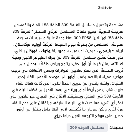
3sktvtr
مشاهدة وتحميل مسلسل الغرفة 309 الحلقة 58 الثامنة والخمسون
مترجمة للعربية، جميع حلقات المسلسل التركي المنتظر “الغرفة 309
حلقة 58” اون لاين No: 309 EP58 جودة عالية وسيرفرات سريعة
متنوعة، المسلسل من بطولة نجوم السينما التركية أوزليم توكاسلان ،
ايرام هيليفجي ، ديميت اوزدمير ، سومرو يافروكوك ، فوركان بالالي،
تدور قصة عشق مسلسل الغرفة 309 عن يترك المليونير العجوز وصية
لعائلته، يعلن فيها أن أول حفيد يتزوج وينجب طفلاً سيحصل على
ثروته الضخمة التي تقدر بملايين الدولارات وتسرع الأمهات في ترتيب
مواعيد عمياء لأبنائهم يذهب أونور إلى موعده الأعمى للقاء إحدى
الفتيات، ولكنه يلتقي عن طريق الخطأ لالي، التي كانت هناك للقاء
طبيب شاب يدعى أيضاً أونور وينتهي بهما الأمر إلى قضاء الليلة في
الغرفة 309 في الفندق ويستيقظ الاثنان في الصباح، غير قادرين على
تذكر أي شيء مما حدث في الليلة السابقة، ويتفقان على عدم اللقاء
مرة أخرى ولكن سرعان ما تكتشف لالي أنها حامل بطفل من أونور،
حصريا على موقع الترجمة الاول دراما ديزي.
تصنيفات
مسلسل الغرفة 309