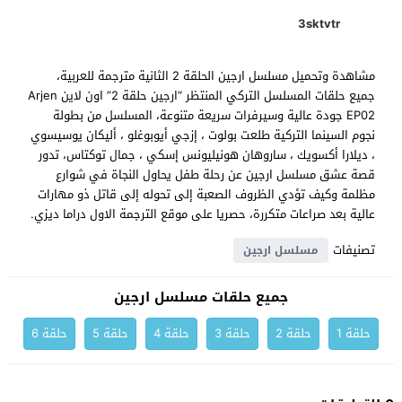
3sktvtr
مشاهدة وتحميل مسلسل ارجين الحلقة 2 الثانية مترجمة للعربية،
جميع حلقات المسلسل التركي المنتظر “ارجين حلقة 2” اون لاين Arjen
EP02 جودة عالية وسيرفرات سريعة متنوعة، المسلسل من بطولة
نجوم السينما التركية طلعت بولوت ، إزجي أيوبوغلو ، أليكان يوسيسوي
، ديلارا أكسويك ، ساروهان هونيليونس إسكي ، جمال توكتاس، تدور
قصة عشق مسلسل ارجين عن رحلة طفل يحاول النجاة في شوارع
مظلمة وكيف تؤدي الظروف الصعبة إلى تحوله إلى قاتل ذو مهارات
عالية بعد صراعات متكررة، حصريا على موقع الترجمة الاول دراما ديزي.
تصنيفات
مسلسل ارجين
جميع حلقات مسلسل ارجين
حلقة 1
حلقة 2
حلقة 3
حلقة 4
حلقة 5
حلقة 6