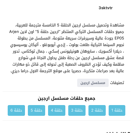
3sktvtr
مشاهدة وتحميل مسلسل ارجين الحلقة 5 الخامسة مترجمة للعربية،
جميع حلقات المسلسل التركي المنتظر “ارجين حلقة 5” اون لاين Arjen
EP05 جودة عالية وسيرفرات سريعة متنوعة، المسلسل من بطولة
نجوم السينما التركية طلعت بولوت ، إزجي أيوبوغلو ، أليكان يوسيسوي
، ديلارا أكسويك ، ساروهان هونيليونس إسكي ، جمال توكتاس، تدور
قصة عشق مسلسل ارجين عن رحلة طفل يحاول النجاة في شوارع
مظلمة وكيف تؤدي الظروف الصعبة إلى تحوله إلى قاتل ذو مهارات
عالية بعد صراعات متكررة، حصريا على موقع الترجمة الاول دراما ديزي.
تصنيفات
مسلسل ارجين
جميع حلقات مسلسل ارجين
حلقة 1
حلقة 2
حلقة 3
حلقة 4
حلقة 5
حلقة 6