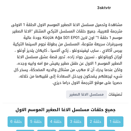
3sktvtr
مشاهدة وتحميل مسلسل الاغا الصغير الموسم الاول الحلقة 1 الاولى
مترجمة للعربية، جميع حلقات المسلسل التركي المنتظر “الاغا الصغير
موسم 1 حلقة 1” اون لاين Küçük Ağa S01 EP01 جودة عالية
وسيرفرات سريعة متنوعة، المسلسل من بطولة نجوم السينما التركية
بيرس أكالاي ، سارب ليفيندوغلو ، زكي ألاسيا ، كايهان يلديز أوغلو ،
أوزان كوبانوغلو ، نسرين جواد زاده. تدور قصة عشق مسلسل الاغا
الصغير الموسم 1 الاول عن طفل صغير يعيش مع امه وابيه وجده،
ولكن عندما يدرك أن لا مهرب من مشاكل والديه المضحكة، يسخر كل
شيء ليجعلهم يضحكون ويدخل السعادة إلى قلبيهما من خلاله،
حصريا على موقع الترجمة الاول دراما ديزي.
تصنيفات
مسلسل الاغا الصغير
جميع حلقات مسلسل الاغا الصغير الموسم الاول
حلقة 1
حلقة 2
حلقة 3
حلقة 4
حلقة 5
حلقة 6