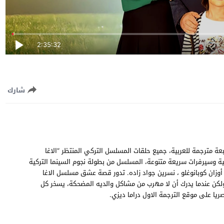
2:35:32
شارك
حميل مسلسل الاغا الصغير الموسم الاول الحلقة 7 السابعة مترجمة للعربية، جميع حلقات المسلسل التركي المنتظر “الاغا
لقة 7” اون لاين Küçük Ağa S01 EP07 جودة عالية وسيرفرات سريعة متنوعة، المسلسل من بطولة نجوم السينما التركية
 ، أوزان كوبانوغلو ، نسرين جواد زاده. تدور قصة عشق مسلسل الاغا
 وجده، ولكن عندما يدرك أن لا مهرب من مشاكل والديه المضحكة، يسخر كل
ا على موقع الترجمة الاول دراما ديزي.