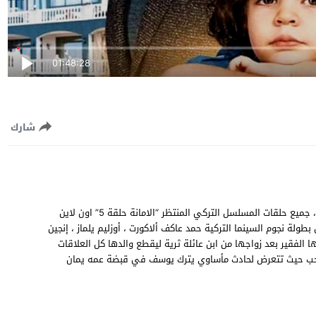
01:48:28
شارك
مشاهدة وتحميل مسلسل الامانة الحلقة 5 الخامسة مترجمة للعربية، جميع حلقات المسلسل التركي المنتظر “الامانة حلقة 5” اون لاين
 من بطولة نجوم السينما التركية حمد عاكف ألاكورت ، أوزليم يلماز ، إنجين
لفقير بعد زواجها من ابن عائلة ثرية ليقطع والدها كل العلاقات
 حب حيث تتعرض لحادث مأساوي يترك يوسف في قبضة عمه يمان