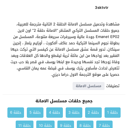
3sktvtr
مشاهدة وتحميل مسلسل الامانة الحلقة 2 الثانية مترجمة للعربية،
جميع حلقات المسلسل التركي المنتظر “الامانة حلقة 2” اون لاين
Emanet EP02 جودة عالية وسيرفرات سريعة متنوعة، المسلسل من
بطولة نجوم السينما التركية حمد عاكف ألاكورت ، أوزليم يلماز ، إنجين
سينكان، تدور قصة عشق مسلسل الامانة عن كيفسر التي تركت حيها
الفقير بعد زواجها من ابن عائلة ثرية ليقطع والدها كل العلاقات وبعد
وفاة زوجها تجد نفسها وحيدة مع ابنها يوسف في قصر بلا حب حيث
تتعرض لحادث مأساوي يترك يوسف في قبضة عمه يمان القاسي،
حصريا على موقع الترجمة الاول دراما ديزي.
تصنيفات
مسلسل الامانة
جميع حلقات مسلسل الامانة
حلقة 1
حلقة 2
حلقة 3
حلقة 4
حلقة 5
حلقة 6
حلقة 7
حلقة 8
حلقة 9
حلقة 10
حلقة 11