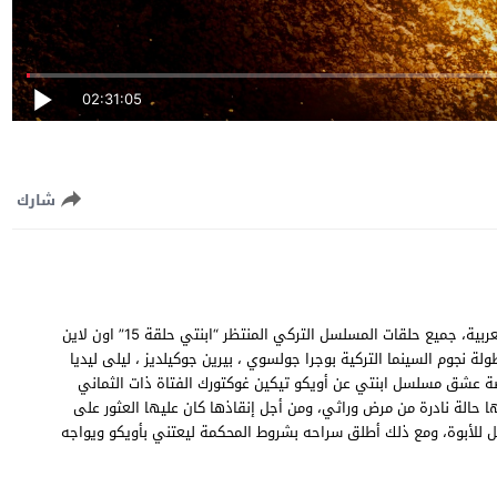
02:31:05
شارك
مشاهدة وتحميل مسلسل ابنتي الحلقة 15 الخامسة عشر مترجمة للعربية، جميع حلقات المسلسل التركي المنتظر “ابنتي حلقة 15” اون لاين
بطولة نجوم السينما التركية بوجرا جولسوي ، بيرين جوكيلديز ، ليلى ليديا
قصة عشق مسلسل ابنتي عن أويكو تيكين غوكتورك الفتاة ذات الثماني
حالة نادرة من مرض وراثي، ومن أجل إنقاذها كان عليها العثور على
ل للأبوة، ومع ذلك أطلق سراحه بشروط المحكمة ليعتني بأويكو ويواجه